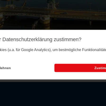
r Datenschutz­erklärung zustimmen?
es (u.a. für Google Analytics), um bestmögliche Funktionalitä
lehnen
Zusti