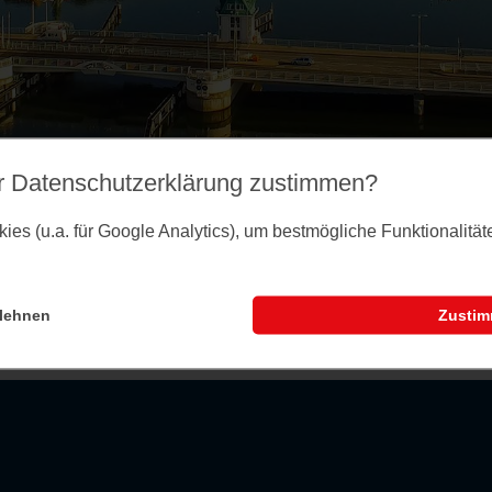
r Datenschutz­erklärung zustimmen?
es (u.a. für Google Analytics), um bestmögliche Funktionalitä
lehnen
Zusti