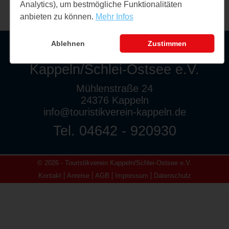
Analytics), um bestmögliche Funktionalitäten
anbieten zu können.
Mehr Infos
Ablehnen
Zustimmen
Touristikverein
Kappeln/Schlei-Ostsee e.V.
Mühlenstraße 24
24376 Kappeln
info@touristikverein-kappeln.de
Tel. 04642 - 920930
© 2026 - Touristikverein Kappeln/Schlei-Ostsee e.V.
Kontakt
Anreise
AGB
Impressum
Datenschutz