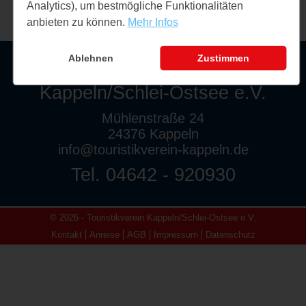
Analytics), um bestmögliche Funktionalitäten
anbieten zu können.
Mehr Infos
Ablehnen
Zustimmen
Touristikverein
Kappeln/Schlei-Ostsee e.V.
Mühlenstraße 24
24376 Kappeln
info@touristikverein-kappeln.de
Tel. 04642 - 920930
© 2026 - Touristikverein Kappeln/Schlei-Ostsee e.V.
Kontakt
Anreise
AGB
Impressum
Datenschutz