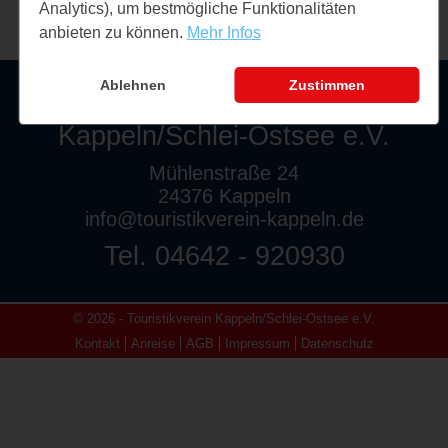
Analytics), um bestmögliche Funktionalitäten
anbieten zu können.
Mehr Infos
Ablehnen
Zustimmen
Touristikverein
Kappeln/Schlei-Ostsee e.V.
Mühlenstraße 24
24376 Kappeln
info@touristikverein-kappeln.de
Tel. 04642 - 920930
© 2026 - Touristikverein Kappeln/Schlei-Ostsee e.V.
Kontakt
Anreise
AGB
Impressum
Datenschutz