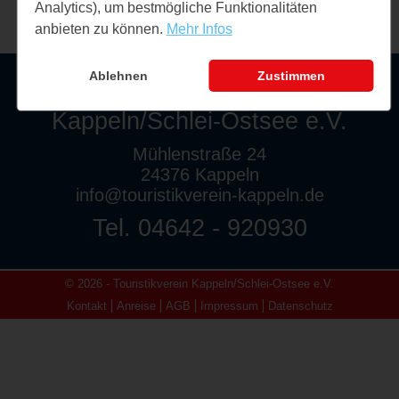
Analytics), um bestmögliche Funktionalitäten
anbieten zu können.
Mehr Infos
Ablehnen
Zustimmen
Touristikverein
Kappeln/Schlei-Ostsee e.V.
Mühlenstraße 24
24376 Kappeln
info@touristikverein-kappeln.de
Tel. 04642 - 920930
© 2026 - Touristikverein Kappeln/Schlei-Ostsee e.V.
Kontakt
Anreise
AGB
Impressum
Datenschutz