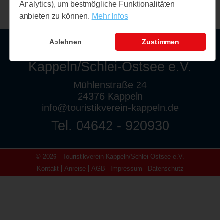
Analytics), um bestmögliche Funktionalitäten
anbieten zu können.
Mehr Infos
Ablehnen
Zustimmen
Touristikverein
Kappeln/Schlei-Ostsee e.V.
Mühlenstraße 24
24376 Kappeln
info@touristikverein-kappeln.de
Tel. 04642 - 920930
© 2026 - Touristikverein Kappeln/Schlei-Ostsee e.V.
Kontakt
Anreise
AGB
Impressum
Datenschutz