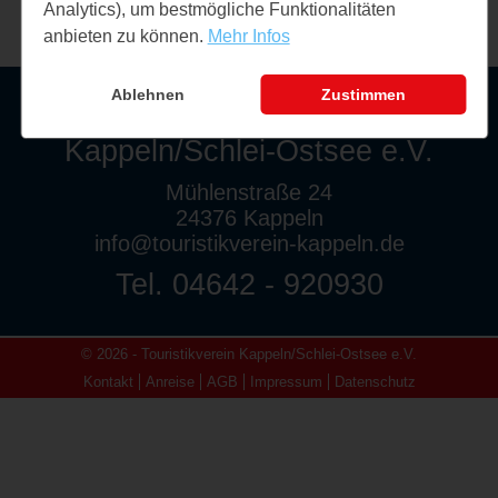
Analytics), um bestmögliche Funktionalitäten
anbieten zu können.
Mehr Infos
Ablehnen
Zustimmen
Touristikverein
Kappeln/Schlei-Ostsee e.V.
Mühlenstraße 24
24376 Kappeln
info@touristikverein-kappeln.de
Tel. 04642 - 920930
© 2026 - Touristikverein Kappeln/Schlei-Ostsee e.V.
Kontakt
Anreise
AGB
Impressum
Datenschutz