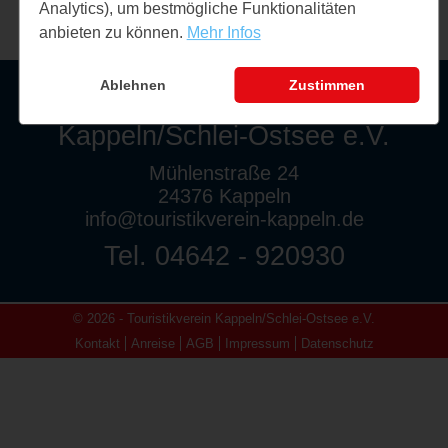
Analytics), um bestmögliche Funktionalitäten
anbieten zu können.
Mehr Infos
Ablehnen
Zustimmen
Touristikverein
Kappeln/Schlei-Ostsee e.V.
Mühlenstraße 24
24376 Kappeln
info@touristikverein-kappeln.de
Tel. 04642 - 920930
© 2026 - Touristikverein Kappeln/Schlei-Ostsee e.V.
Kontakt
Anreise
AGB
Impressum
Datenschutz