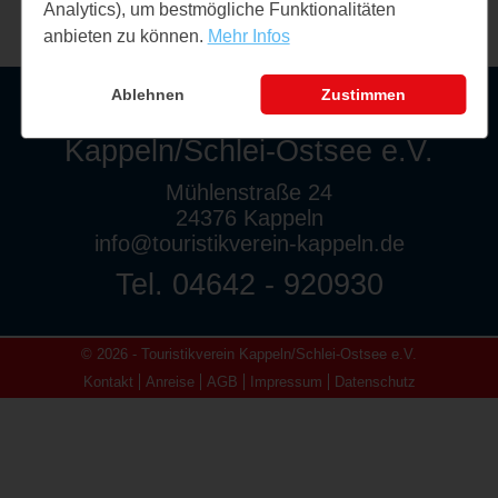
Analytics), um bestmögliche Funktionalitäten
anbieten zu können.
Mehr Infos
Ablehnen
Zustimmen
Touristikverein
Kappeln/Schlei-Ostsee e.V.
Mühlenstraße 24
24376 Kappeln
info@touristikverein-kappeln.de
Tel. 04642 - 920930
© 2026 - Touristikverein Kappeln/Schlei-Ostsee e.V.
Kontakt
Anreise
AGB
Impressum
Datenschutz