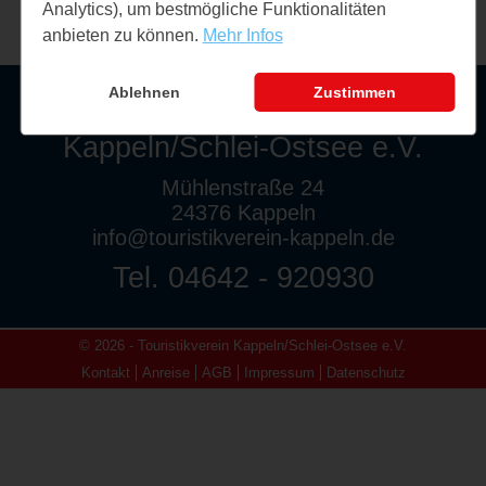
Analytics), um bestmögliche Funktionalitäten
anbieten zu können.
Mehr Infos
Ablehnen
Zustimmen
Touristikverein
Kappeln/Schlei-Ostsee e.V.
Mühlenstraße 24
24376 Kappeln
info@touristikverein-kappeln.de
Tel. 04642 - 920930
© 2026 - Touristikverein Kappeln/Schlei-Ostsee e.V.
Kontakt
Anreise
AGB
Impressum
Datenschutz