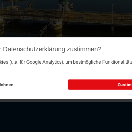
r Datenschutz­erklärung zustimmen?
es (u.a. für Google Analytics), um bestmögliche Funktionalitä
lehnen
Zusti