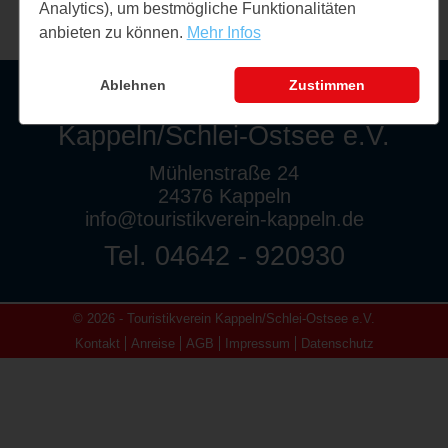
Analytics), um bestmögliche Funktionalitäten
anbieten zu können.
Mehr Infos
Ablehnen
Zustimmen
Touristikverein
Kappeln/Schlei-Ostsee e.V.
Mühlenstraße 24
24376 Kappeln
info@touristikverein-kappeln.de
Tel. 04642 - 920930
© 2026 - Touristikverein Kappeln/Schlei-Ostsee e.V.
Kontakt
Anreise
AGB
Impressum
Datenschutz