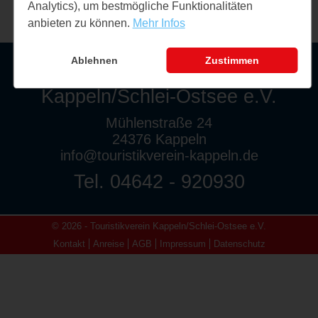
Analytics), um bestmögliche Funktionalitäten
anbieten zu können.
Mehr Infos
Ablehnen
Zustimmen
Touristikverein
Kappeln/Schlei-Ostsee e.V.
Mühlenstraße 24
24376 Kappeln
info@touristikverein-kappeln.de
Tel. 04642 - 920930
© 2026 - Touristikverein Kappeln/Schlei-Ostsee e.V.
Kontakt
Anreise
AGB
Impressum
Datenschutz