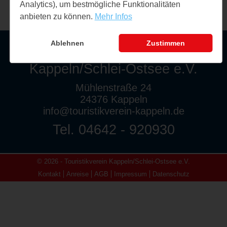
Analytics), um bestmögliche Funktionalitäten
anbieten zu können.
Mehr Infos
Ablehnen
Zustimmen
Touristikverein
Kappeln/Schlei-Ostsee e.V.
Mühlenstraße 24
24376 Kappeln
info@touristikverein-kappeln.de
Tel. 04642 - 920930
© 2026 - Touristikverein Kappeln/Schlei-Ostsee e.V.
Kontakt
Anreise
AGB
Impressum
Datenschutz