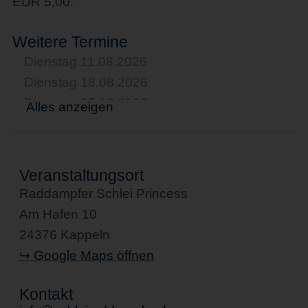
EUR 5,00.
Weitere Termine
Dienstag 11.08.2026
Dienstag 18.08.2026
Dienstag 25.08.2026
Alles anzeigen
Dienstag 01.09.2026
Dienstag 08.09.2026
Dienstag 15.09.2026
Veranstaltungsort
Dienstag 22.09.2026
Raddampfer Schlei Princess
Dienstag 29.09.2026
Am Hafen 10
Dienstag 06.10.2026
24376 Kappeln
Dienstag 13.10.2026
↪ Google Maps öffnen
Dienstag 20.10.2026
Dienstag 27.10.2026
Kontakt