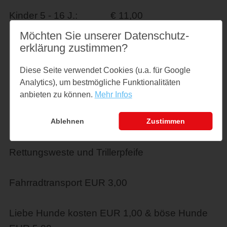
Kinder 5 - 16 J.: € 11,00
Möchten Sie unserer Datenschutz­
1 Erw. + bis zu 3 Kinder: € 33,00
erklärung zustimmen?
Diese Seite verwendet Cookies (u.a. für Google
2 Erw. + bis zu 3 Kinder: € 55,00
Analytics), um bestmögliche Funktionalitäten
anbieten zu können.
Mehr Infos
Premiumplatz im Rettungsboot: 5,99€ inkl.
Eisbergversicherung,
Ablehnen
Zustimmen
Rettungsweste und Trillerpfeife
Fahrradtransport EUR 3,00
Liebe Hunde kosten EUR 1,00 & böse Hunde