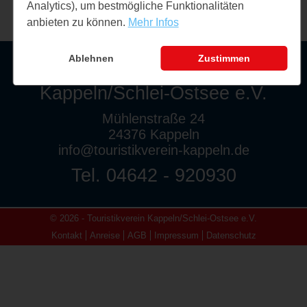
Analytics), um bestmögliche Funktionalitäten
anbieten zu können.
Mehr Infos
Ablehnen
Zustimmen
Touristikverein
Kappeln/Schlei-Ostsee e.V.
Mühlenstraße 24
24376 Kappeln
info@touristikverein-kappeln.de
Tel. 04642 - 920930
© 2026 - Touristikverein Kappeln/Schlei-Ostsee e.V.
Kontakt
Anreise
AGB
Impressum
Datenschutz