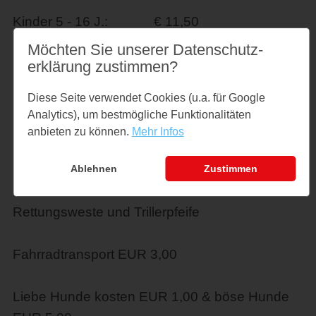
Kinder 5 - 16 J.: € 11,50
Möchten Sie unserer Datenschutz­
1 Erw. + bis zu 3 Kinder: € 34,50
erklärung zustimmen?
Diese Seite verwendet Cookies (u.a. für Google
2 Erw. + bis zu 3 Kinder: € 57,50
Analytics), um bestmögliche Funktionalitäten
anbieten zu können.
Mehr Infos
Premiumplatz im Rettungsboot: 5,99€ inkl.
Eisbergversicherung,
Ablehnen
Zustimmen
Rettungsweste und Trillerpfeife
Fahrradtransport EUR 3,00
Liebe Hunde kosten EUR 1,00 & böse Hunde