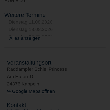
EUR 5,00.
Weitere Termine
Dienstag 11.08.2026
Dienstag 18.08.2026
Dienstag 25.08.2026
Alles anzeigen
Dienstag 01.09.2026
Dienstag 08.09.2026
Dienstag 15.09.2026
Veranstaltungsort
Dienstag 22.09.2026
Raddampfer Schlei Princess
Dienstag 29.09.2026
Am Hafen 10
Dienstag 06.10.2026
24376 Kappeln
Dienstag 13.10.2026
↪ Google Maps öffnen
Dienstag 20.10.2026
Dienstag 27.10.2026
Kontakt