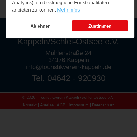
Analytics), um bestmögliche Funktionalitäten
anbieten zu können.
Mehr Infos
Ablehnen
Zustimmen
Touristikverein
Kappeln/Schlei-Ostsee e.V.
Mühlenstraße 24
24376 Kappeln
info@touristikverein-kappeln.de
Tel. 04642 - 920930
© 2026 - Touristikverein Kappeln/Schlei-Ostsee e.V.
Kontakt
Anreise
AGB
Impressum
Datenschutz