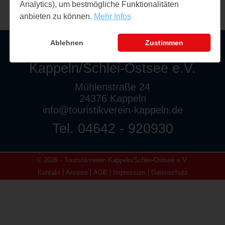
Analytics), um bestmögliche Funktionalitäten
anbieten zu können.
Mehr Infos
Ablehnen
Zustimmen
Touristikverein
Kappeln/Schlei-Ostsee e.V.
Mühlenstraße 24
24376 Kappeln
info@touristikverein-kappeln.de
Tel. 04642 - 920930
© 2026 - Touristikverein Kappeln/Schlei-Ostsee e.V.
Kontakt
Anreise
AGB
Impressum
Datenschutz