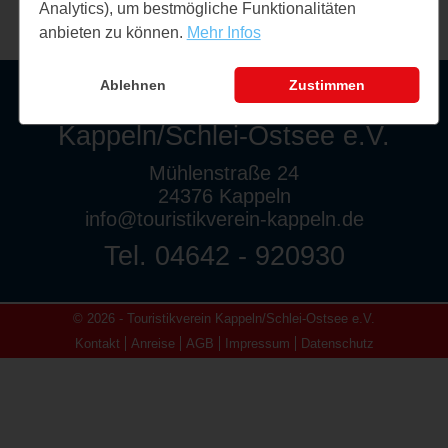
Analytics), um bestmögliche Funktionalitäten
anbieten zu können.
Mehr Infos
Ablehnen
Zustimmen
Touristikverein
Kappeln/Schlei-Ostsee e.V.
Mühlenstraße 24
24376 Kappeln
info@touristikverein-kappeln.de
Tel. 04642 - 920930
© 2026 - Touristikverein Kappeln/Schlei-Ostsee e.V.
Kontakt
Anreise
AGB
Impressum
Datenschutz