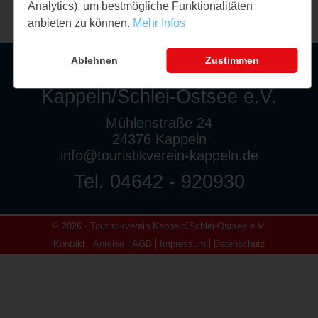
Analytics), um bestmögliche Funktionalitäten
anbieten zu können.
Mehr Infos
Ablehnen
Zustimmen
Touristikverein
Kappeln/Schlei-Ostsee e.V.
Mühlenstraße 24
24376 Kappeln
info@touristikverein-kappeln.de
Tel. 04642 - 920930
© 2026 - Touristikverein Kappeln/Schlei-Ostsee e.V.
Kontakt
Anreise
AGB
Impressum
Datenschutz