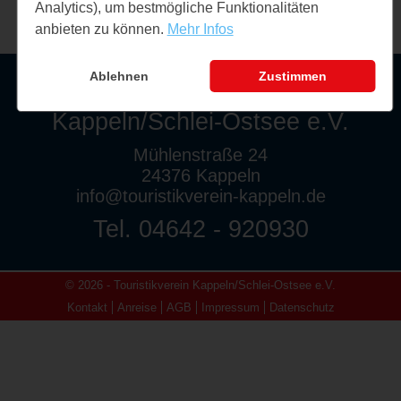
Analytics), um bestmögliche Funktionalitäten
anbieten zu können.
Mehr Infos
Ablehnen
Zustimmen
Touristikverein
Kappeln/Schlei-Ostsee e.V.
Mühlenstraße 24
24376 Kappeln
info@touristikverein-kappeln.de
Tel. 04642 - 920930
© 2026 - Touristikverein Kappeln/Schlei-Ostsee e.V.
Kontakt
Anreise
AGB
Impressum
Datenschutz