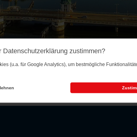
r Datenschutz­erklärung zustimmen?
es (u.a. für Google Analytics), um bestmögliche Funktionalitä
lehnen
Zusti