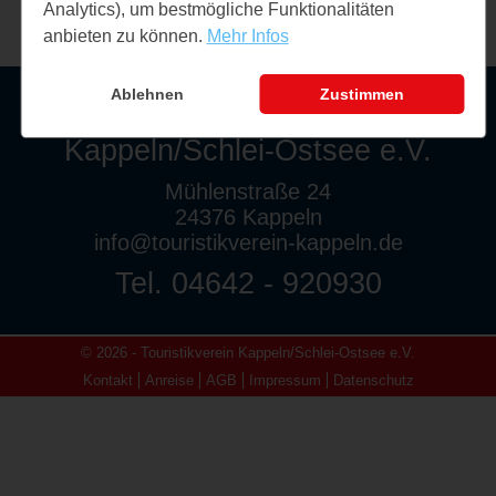
Analytics), um bestmögliche Funktionalitäten
anbieten zu können.
Mehr Infos
Ablehnen
Zustimmen
Touristikverein
Kappeln/Schlei-Ostsee e.V.
Mühlenstraße 24
24376 Kappeln
info@touristikverein-kappeln.de
Tel. 04642 - 920930
© 2026 - Touristikverein Kappeln/Schlei-Ostsee e.V.
Kontakt
Anreise
AGB
Impressum
Datenschutz