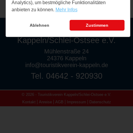
Analytics), um bestmögliche Funktionalitäten
anbieten zu können.
Mehr Infos
Ablehnen
Zustimmen
Touristikverein
Kappeln/Schlei-Ostsee e.V.
Mühlenstraße 24
24376 Kappeln
info@touristikverein-kappeln.de
Tel. 04642 - 920930
© 2026 - Touristikverein Kappeln/Schlei-Ostsee e.V.
Kontakt
Anreise
AGB
Impressum
Datenschutz