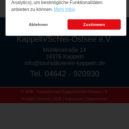
Analytics), um bestmögliche Funktionalitäten
anbieten zu können.
Mehr Infos
Ablehnen
Zustimmen
Touristikverein
Kappeln/Schlei-Ostsee e.V.
Mühlenstraße 24
24376 Kappeln
info@touristikverein-kappeln.de
Tel. 04642 - 920930
© 2026 - Touristikverein Kappeln/Schlei-Ostsee e.V.
Kontakt
Anreise
AGB
Impressum
Datenschutz