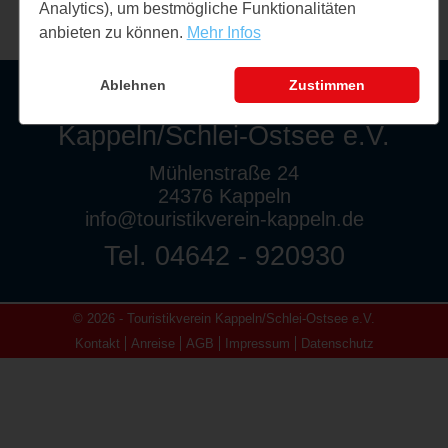
Analytics), um bestmögliche Funktionalitäten
anbieten zu können.
Mehr Infos
Ablehnen
Zustimmen
Touristikverein
Kappeln/Schlei-Ostsee e.V.
Mühlenstraße 24
24376 Kappeln
info@touristikverein-kappeln.de
Tel. 04642 - 920930
© 2026 - Touristikverein Kappeln/Schlei-Ostsee e.V.
Kontakt
Anreise
AGB
Impressum
Datenschutz