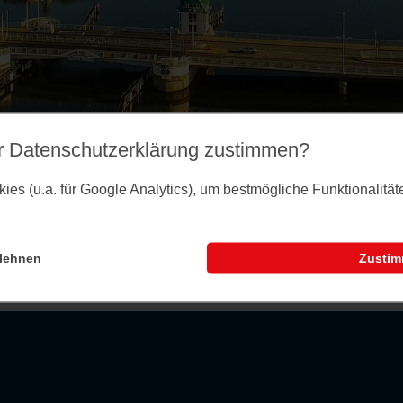
r Datenschutz­erklärung zustimmen?
es (u.a. für Google Analytics), um bestmögliche Funktionalitä
lehnen
Zusti