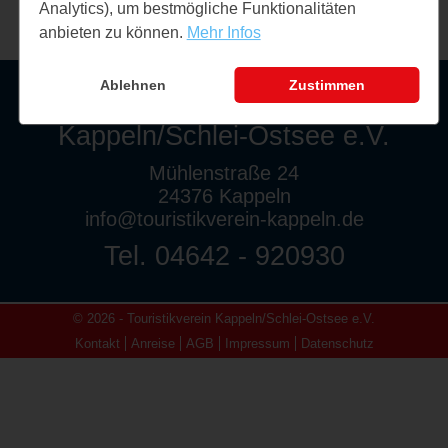
Analytics), um bestmögliche Funktionalitäten
anbieten zu können.
Mehr Infos
Ablehnen
Zustimmen
Touristikverein
Kappeln/Schlei-Ostsee e.V.
Mühlenstraße 24
24376 Kappeln
info@touristikverein-kappeln.de
Tel. 04642 - 920930
© 2026 - Touristikverein Kappeln/Schlei-Ostsee e.V.
Kontakt
Anreise
AGB
Impressum
Datenschutz