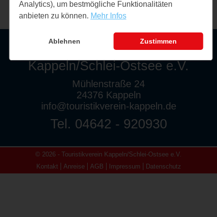
Analytics), um bestmögliche Funktionalitäten
anbieten zu können.
Mehr Infos
Ablehnen
Zustimmen
Touristikverein
Kappeln/Schlei-Ostsee e.V.
Mühlenstraße 24
24376 Kappeln
info@touristikverein-kappeln.de
Tel. 04642 - 920930
© 2026 - Touristikverein Kappeln/Schlei-Ostsee e.V.
Kontakt
Anreise
AGB
Impressum
Datenschutz