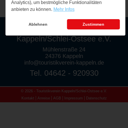
Analytics), um bestmögliche Funktionalitäten
anbieten zu können.
Mehr Infos
Ablehnen
Zustimmen
Touristikverein
Kappeln/Schlei-Ostsee e.V.
Mühlenstraße 24
24376 Kappeln
info@touristikverein-kappeln.de
Tel. 04642 - 920930
© 2026 - Touristikverein Kappeln/Schlei-Ostsee e.V.
Kontakt
Anreise
AGB
Impressum
Datenschutz