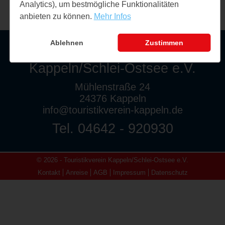
Analytics), um bestmögliche Funktionalitäten
anbieten zu können.
Mehr Infos
Ablehnen
Zustimmen
Touristikverein
Kappeln/Schlei-Ostsee e.V.
Mühlenstraße 24
24376 Kappeln
info@touristikverein-kappeln.de
Tel. 04642 - 920930
© 2026 - Touristikverein Kappeln/Schlei-Ostsee e.V.
Kontakt
Anreise
AGB
Impressum
Datenschutz