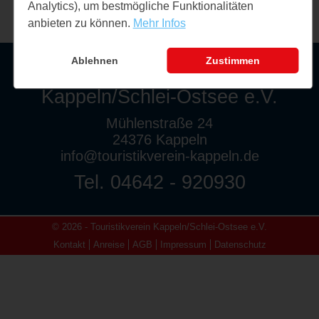
Analytics), um bestmögliche Funktionalitäten
anbieten zu können.
Mehr Infos
Ablehnen
Zustimmen
Touristikverein
Kappeln/Schlei-Ostsee e.V.
Mühlenstraße 24
24376 Kappeln
info@touristikverein-kappeln.de
Tel. 04642 - 920930
© 2026 - Touristikverein Kappeln/Schlei-Ostsee e.V.
Kontakt
Anreise
AGB
Impressum
Datenschutz