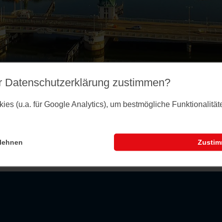
r Datenschutz­erklärung zustimmen?
es (u.a. für Google Analytics), um bestmögliche Funktionalitä
lehnen
Zusti