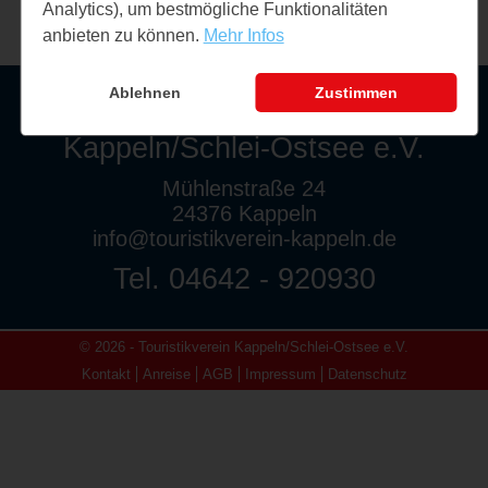
Analytics), um bestmögliche Funktionalitäten
anbieten zu können.
Mehr Infos
Ablehnen
Zustimmen
Touristikverein
Kappeln/Schlei-Ostsee e.V.
Mühlenstraße 24
24376 Kappeln
info@touristikverein-kappeln.de
Tel. 04642 - 920930
© 2026 - Touristikverein Kappeln/Schlei-Ostsee e.V.
Kontakt
Anreise
AGB
Impressum
Datenschutz