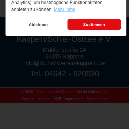
Analytics), um bestmögliche Funktionalitäten
anbieten zu können.
Mehr Infos
Ablehnen
Zustimmen
Touristikverein
Kappeln/Schlei-Ostsee e.V.
Mühlenstraße 24
24376 Kappeln
info@touristikverein-kappeln.de
Tel. 04642 - 920930
© 2026 - Touristikverein Kappeln/Schlei-Ostsee e.V.
Kontakt
Anreise
AGB
Impressum
Datenschutz