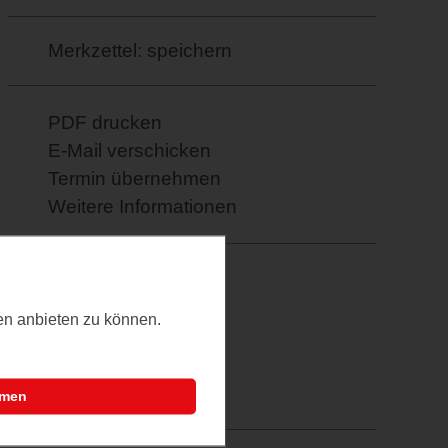
Merkzettel: speichern
PDF drucken
E-Mail verschicken
Termin übernehmen
Weitere Informationen
Facebook
Twitter
ten anbieten zu können.
Google+
XING
Pinterest
mmen