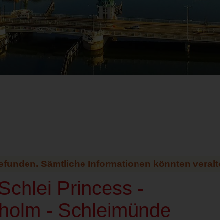
gefunden. Sämtliche Informationen könnten veralte
chlei Princess -
sholm - Schleimünde