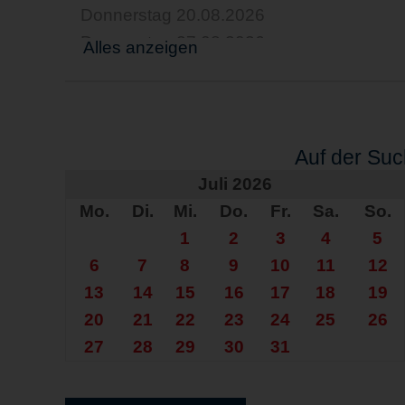
Donnerstag 20.08.2026
Donnerstag 27.08.2026
Alles anzeigen
Donnerstag 03.09.2026
Donnerstag 10.09.2026
Donnerstag 17.09.2026
Donnerstag 24.09.2026
Auf der Su
Donnerstag 01.10.2026
Juli 2026
Donnerstag 08.10.2026
Mo.
Di.
Mi.
Do.
Fr.
Sa.
So.
Donnerstag 15.10.2026
1
2
3
4
5
Donnerstag 22.10.2026
6
7
8
9
10
11
12
Donnerstag 29.10.2026
13
14
15
16
17
18
19
20
21
22
23
24
25
26
27
28
29
30
31