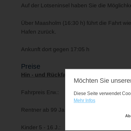
Auf der Lotseninsel haben Sie die Möglich
Über Maasholm (16:30 h) führt die Fahrt w
Hafen zurück.
Ankunft dort gegen 17:05 h
Preise
Hin - und Rückfahrt
Möchten Sie unsere
Fahrpreis Erw.: € 23,00
Diese Seite verwendet Cooki
Mehr Infos
Rentner ab 99 Jahre: € 0,00
Ab
Kinder 5 - 16 J.: € 11,50