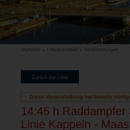
Startseite
»
Urlaub erleben
»
Veranstaltungen
Zurück zur Liste
Diese Veranstaltung hat bereits statt
14:45 h Raddampfer S
Linie Kappeln - Maa