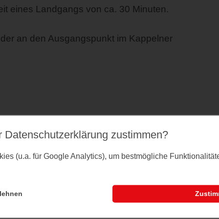
keit eines Landgangs von ca. 30 Minuten.
ieder an den Ausgangspunkt im Kappelner
r Datenschutz­erklärung zustimmen?
es (u.a. für Google Analytics), um bestmögliche Funktionalitä
lehnen
Zusti