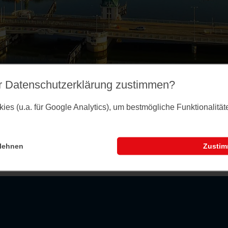
r Datenschutz­erklärung zustimmen?
es (u.a. für Google Analytics), um bestmögliche Funktionalitä
lehnen
Zusti