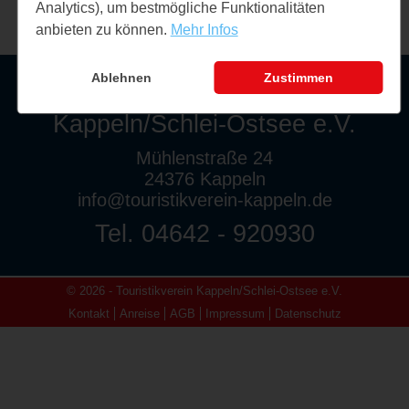
Analytics), um bestmögliche Funktionalitäten
anbieten zu können.
Mehr Infos
Ablehnen
Zustimmen
Touristikverein
Kappeln/Schlei-Ostsee e.V.
Mühlenstraße 24
24376 Kappeln
info@touristikverein-kappeln.de
Tel. 04642 - 920930
© 2026 - Touristikverein Kappeln/Schlei-Ostsee e.V.
Kontakt
Anreise
AGB
Impressum
Datenschutz