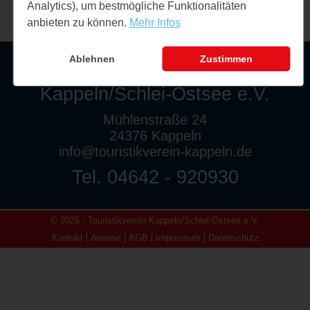
Analytics), um bestmögliche Funktionalitäten
anbieten zu können.
Mehr Infos
Ablehnen
Zustimmen
Touristikverein
Kappeln/Schlei-Ostsee e.V.
Mühlenstraße 24
24376 Kappeln
info@touristikverein-kappeln.de
Tel. 04642 - 920930
© 2026 - Touristikverein Kappeln/Schlei-Ostsee e.V.
Kontakt
Anreise
AGB
Impressum
Datenschutz