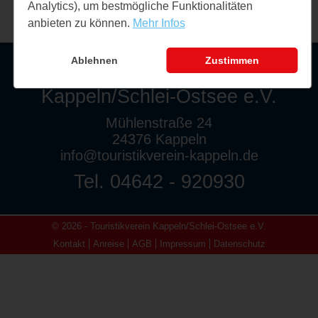
Analytics), um bestmögliche Funktionalitäten
anbieten zu können.
Mehr Infos
Ablehnen
Zustimmen
Touristikverein
Kappeln/Schlei-Ostsee e.V.
Mühlenstraße 24
24376 Kappeln
info@touristikverein-kappeln.de
Tel. 04642 - 920930
© 2026 - Touristikverein Kappeln/Schlei-Ostsee e.V.
Kontakt
Anreise
AGB
Impressum
Datenschutz