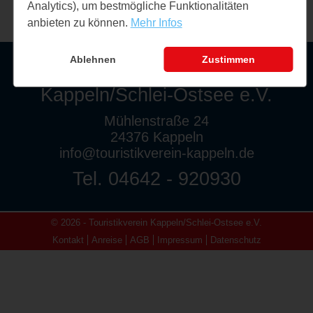
Analytics), um bestmögliche Funktionalitäten
anbieten zu können.
Mehr Infos
Ablehnen
Zustimmen
Touristikverein
Kappeln/Schlei-Ostsee e.V.
Mühlenstraße 24
24376 Kappeln
info@touristikverein-kappeln.de
Tel. 04642 - 920930
© 2026 - Touristikverein Kappeln/Schlei-Ostsee e.V.
Kontakt
Anreise
AGB
Impressum
Datenschutz