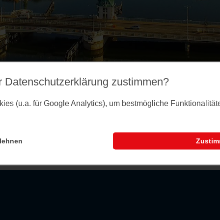
r Datenschutz­erklärung zustimmen?
es (u.a. für Google Analytics), um bestmögliche Funktionalitä
lehnen
Zusti