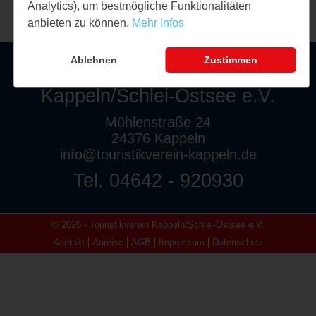
Analytics), um bestmögliche Funktionalitäten
anbieten zu können.
Mehr Infos
Ablehnen
Zustimmen
Touristikverein
Kappeln/Schlei-Ostsee e.V.
Mühlenstraße 24
24376 Kappeln
info@touristikverein-kappeln.de
Tel. 04642 - 920930
© 2026 - Touristikverein Kappeln/Schlei-Ostsee e.V.
Kontakt
Anreise
AGB
Impressum
Datenschutz