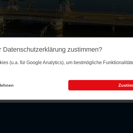
r Datenschutz­erklärung zustimmen?
es (u.a. für Google Analytics), um bestmögliche Funktionalitä
lehnen
Zusti