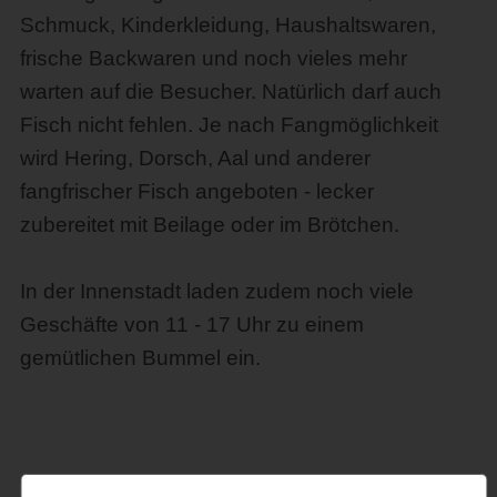
Schmuck, Kinderkleidung, Haushaltswaren,
frische Backwaren und noch vieles mehr
warten auf die Besucher. Natürlich darf auch
Fisch nicht fehlen. Je nach Fangmöglichkeit
wird Hering, Dorsch, Aal und anderer
fangfrischer Fisch angeboten - lecker
zubereitet mit Beilage oder im Brötchen.
In der Innenstadt laden zudem noch viele
Geschäfte von 11 - 17 Uhr zu einem
gemütlichen Bummel ein.
Weitere Termine