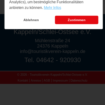
Analytics), um bestmögliche Funktionalitäten
anbieten zu können.
Mehr Infos
Ablehnen
Zustimmen
Touristikverein
Kappeln/Schlei-Ostsee e.V.
Mühlenstraße 24
24376 Kappeln
info@touristikverein-kappeln.de
Tel. 04642 - 920930
© 2026 - Touristikverein Kappeln/Schlei-Ostsee e.V.
Kontakt
Anreise
AGB
Impressum
Datenschutz