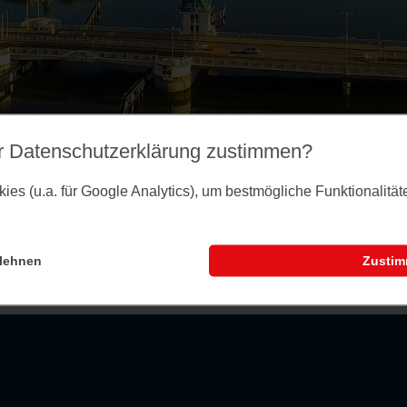
r Datenschutz­erklärung zustimmen?
es (u.a. für Google Analytics), um bestmögliche Funktionalitä
lehnen
Zusti