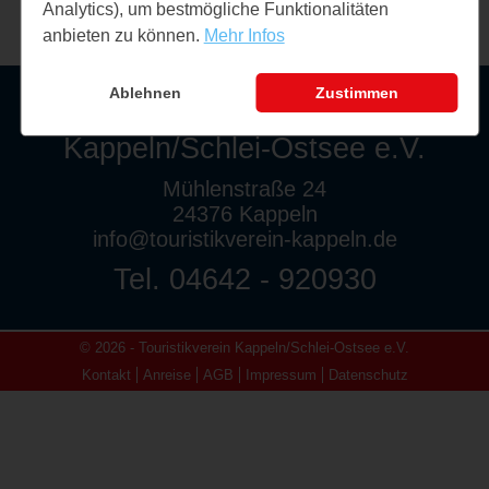
Analytics), um bestmögliche Funktionalitäten
anbieten zu können.
Mehr Infos
Ablehnen
Zustimmen
Touristikverein
Kappeln/Schlei-Ostsee e.V.
Mühlenstraße 24
24376 Kappeln
info@touristikverein-kappeln.de
Tel. 04642 - 920930
© 2026 - Touristikverein Kappeln/Schlei-Ostsee e.V.
Kontakt
Anreise
AGB
Impressum
Datenschutz